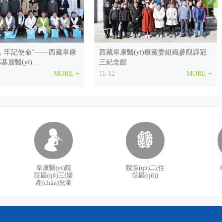
？這里有路徑，速看！
[11-20
阜康醫(yī)療中層管理干部大會召開
[11-1
，牢記使命”——西藏阜康
西藏阜康醫(yī)療黨委組織參觀譚冠
醫(yī)療管理有限公司面向全社會征集西藏康城腫瘤醫(yī)
[11-09
醫(yī)...
三紀念館
ī)院婦產(chǎn)兒童院區(qū)開展義診！
[09-06
MORE +
11-12
MORE +
[08-05
[08-01
高校畢業(yè)生面試邀請函
[06-24
型公益義診活動即將開始，北京專家為您免費診治！面向
[05-24
阜康醫(yī)院
院區(qū)二(住
院區(qū)三(婦
院區(qū))
初心 牢記使命”——西藏阜
區(qū)第九巡回指導組劉家杰一行蒞
西藏阜康醫(yī)療股份有限公司第三屆親子活動
[08-13
產(chǎn)兒童
股份有限...
臨我公司黨委檢查指導工作
院區(qū))
西藏阜康醫(yī)院第九屆林卡節(jié)文藝匯演落下帷幕
[08-09
MORE +
09-30
MORE +
訓練——增強團隊凝聚力、提升團隊協(xié)作能力，更好地
[04-02