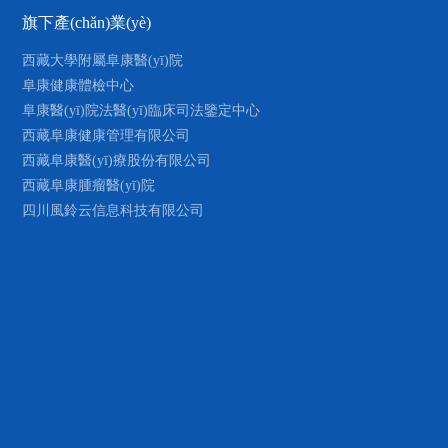
進集體及個人表彰
[01-18
旗下產(chǎn)業(yè)
阜康新年團拜會
[01-17
西藏大學附屬阜康醫(yī)院
部組織開展了“低碳生活 綠色出行”
阜康健康體檢中心
[07-21
阜康醫(yī)院法醫(yī)臨床司法鑒定中心
總結表彰2017年工作部署大會圓滿落幕
[01-11
西藏阜康健康管理有限公司
(yī)療黨委積極開展“不忘
西藏阜康醫(yī)療股份有限公司
[05-15
記使命”主題...
西藏阜康腫瘤醫(yī)院
)商提質(zhì)增效——優(yōu)秀企業(yè)
[04-29
MORE +
四川風鈴云信息科技有限公司
[06-30
促進獎單位獎
[06-06
ī)療保險綜合考評優(yōu)秀獎
[02-11
就業(yè)20強
[06-07
營業(yè)收入20強
[06-07