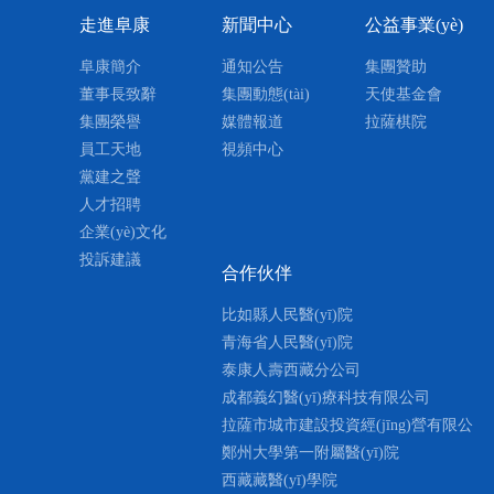
為患者服務
西藏阜康醫(yī)院2017年度先
西藏阜康天使
走進阜康
新聞中心
公益事業(yè)
基金
我之存在，因為有你——2018
阜康簡介
通知公告
集團贊助
董事長致辭
集團動態(tài)
西藏阜康藥店聯(lián)合黨支
天使基金會
集團榮譽
媒體報道
拉薩棋院
西藏阜康醫(yī)院2016年工作
員工天地
視頻中心
西藏阜康醫(yī)療股份有限公司黨委
西藏阜康醫
黨建之聲
脫貧攻堅工作·先進企業(yè)
召開“不忘初心 牢記使...
初心、牢
人才招聘
2015—2018推進工資集體協(xié
09-30
MORE +
09-30
企業(yè)文化
全國三八紅旗集體榮譽稱號
投訴建議
合作伙伴
2012-2013年度 全國無償獻血
比如縣人民醫(yī)院
2017年度拉薩地區(qū)基本醫(y
青海省人民醫(yī)院
泰康人壽西藏分公司
西藏自治區(qū)非公有制企業(yè)
成都義幻醫(yī)療科技有限公司
西藏自治區(qū)非公有制企業(yè)
拉薩市城市建設投資經(jīng)營有限公
司
鄭州大學第一附屬醫(yī)院
西藏藏醫(yī)學院