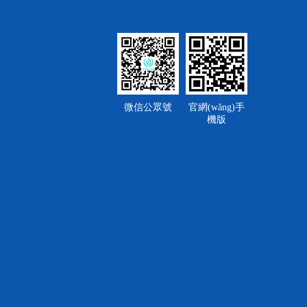
]
]
]
]
微信公眾號
官網(wǎng)手
]
機版
]
]
]
]
]
]