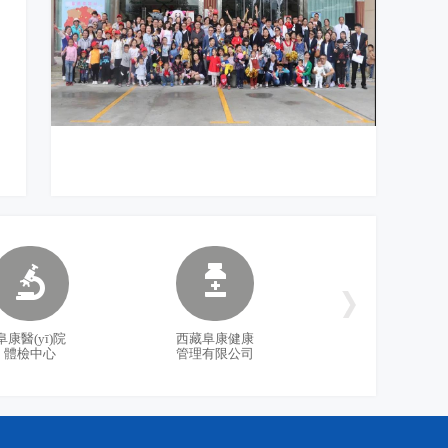
]
1]
]
]
]
放飛童真夢想 涌動暖暖親情——西藏阜康醫
幸福員工 健康西藏 成就阜康——西藏阜康醫
西藏阜康醫(yī)療2018年拓展訓練——增強團
西藏阜康醫(yī)院2017年度先進集體及個人表
]
(yī)療股份有限公司第三屆親子活動
(yī)院第九屆林卡節(jié)文藝匯演落下帷幕
隊凝聚力、提升團隊協(xié)作能力，更好地為
彰
]
患者服務
]
阜康醫(yī)院
西藏阜康健康
體檢中心
管理有限公司
]
]
]