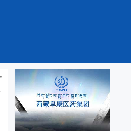
e
]
]
]