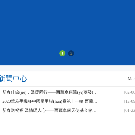
新聞中心
Mor
新春佳節(jié)，溫暖同行——西藏阜康醫(yī)藥發(fā)展有限公司總經(jīng)理劉瀟瀟慰問一線員工
[02-06
2020華為手機杯中國圍甲聯(lián)賽第十一輪 西藏阜康 VS 上海清一
[12-09
新春送祝福 溫情暖人心——西藏阜康天使基金會慰問貧困員工
[01-22