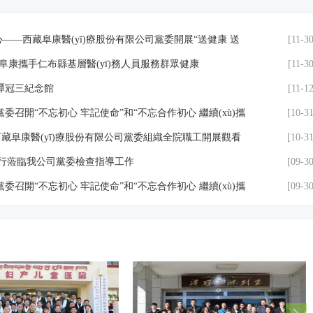
——西藏阜康醫(yī)療股份有限公司黨委開展“送健康 送
[11-30
藏阜康攜手仁布縣基層醫(yī)務人員服務群眾健康
[11-30
觀譚冠三紀念館
[11-12
黨委召開“不忘初心 牢記使命”和“不忘合作初心 繼續(xù)攜
[10-31
西藏阜康醫(yī)療股份有限公司黨委組織全院職工開展觀看
[10-31
教育活動
一行蒞臨我公司黨委檢查指導工作
[09-30
黨委召開“不忘初心 牢記使命”和“不忘合作初心 繼續(xù)攜
[09-30
藏阜康醫(yī)藥發(fā)展有限公司總經(jīng)理劉瀟瀟慰問一
[02-06
n)賽第十一輪 西藏阜康 VS 上海清一
[12-09
：四川大學華西醫(yī)院遠程教學管理優(yōu)秀獎
[12-14
大第一附屬醫(yī)院學習交流
[12-09
ng)?！绑w檢”！
[11-21