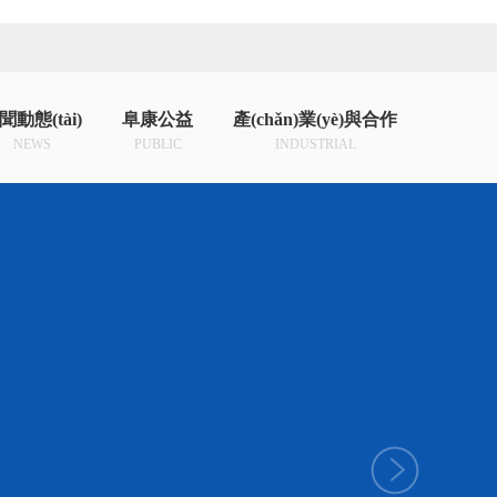
聞動態(tài)
阜康公益
產(chǎn)業(yè)與合作
NEWS
PUBLIC
INDUSTRIAL