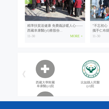
如何打造品牌醫(yī)生和品牌科室
不忘辦院初心永繼服務健康 西藏
精準扶貧送健康 免費義診暖人心——
“不忘初心
萬元酬金，等你拿！西藏康城
西藏阜康醫(yī)療股份...
攜手仁布縣基層
院“院徽”啦！
“益童計劃”公益活動9月7日在阜康醫(y
11-30
MORE +
11-30
補充公告!
重要公示！
西藏阜康醫(yī)院2019年應屆
【擴散】“同心 · 共鑄中國心”大
廣大社會群眾，千萬別錯過！
西藏大學附屬
比如縣人民醫
阜康醫(yī)院
(yī)院
西藏阜康醫(yī)療股份有限公司黨委
踐行“不忘
放飛童真夢想 涌動暖暖親情——
召開“不忘初心 牢記使...
康醫(yī)療
幸福員工 健康西藏 成就阜康——
10-31
MORE +
10-31
西藏阜康醫(yī)療2018年拓展