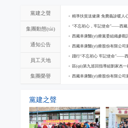
2020華為手機杯中國圍甲聯(lián)賽第十一輪 西藏阜康
新春送祝福 溫情暖人心——西藏阜康天使基金會慰問貧
黨建之聲
VS 上海清一
困員工
精準扶貧送健康 免費義診暖人心
溫暖”免費義診活動
“不忘初心，牢記使命”——西
集團動態(tài)
西藏阜康醫(yī)療黨委組織參
通知公告
西藏阜康醫(yī)療股份有限公司
手前進”主題教育交流研討會
踐行“不忘初心 牢記使命”——
員工天地
《我和我的祖國》愛國主義主題
區(qū)第九巡回指導組劉家杰
集團榮譽
西藏阜康醫(yī)療股份有限公司
手前進”主題教育活動啟動會
新春佳節(jié)，溫暖同行——西
線員工
2020華為手機杯中國圍甲聯(liá
黨建之聲
熱烈祝賀！西藏阜康醫(yī)院榮獲
西藏阜康醫(yī)院管理團隊赴鄭
黨章是每名黨員的X光機，要對照黨章經(jī