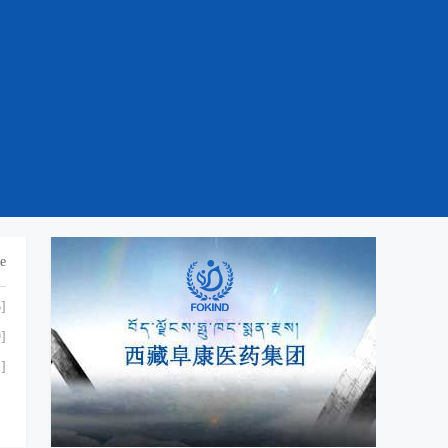
e
]
]
]