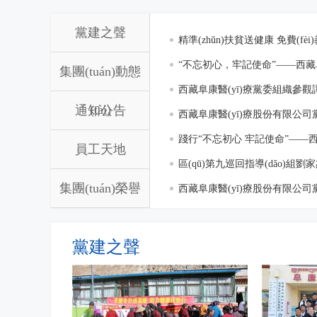
2020華為手機(jī)杯中國圍甲聯(lián)賽第十一輪 西藏阜
新春送祝福 溫情暖人心——西藏阜康天使基金會慰問貧
黨建之聲
康 VS 上海清一
困員工
精準(zhǔn)扶貧送健康 免費(
展“送健康 送溫暖”免費(fèi)義
“不忘初心，牢記使命”——西藏阜
集團(tuán)動態
西藏阜康醫(yī)療黨委組織參觀譚
(tài)
通知公告
西藏阜康醫(yī)療股份有限公司
手前進(jìn)”主題教育交流研討
踐行“不忘初心 牢記使命”——
員工天地
《我和我的祖國》愛國主義主題
區(qū)第九巡回指導(dǎo)組
集團(tuán)榮譽
西藏阜康醫(yī)療股份有限公司
手前進(jìn)”主題教育活動啟動
新春佳節(jié)，溫暖同行——西
(yù)
線員工
2020華為手機(jī)杯中國圍甲聯(
黨建之聲
熱烈祝賀！西藏阜康醫(yī)院榮
(yōu)秀獎
西藏阜康醫(yī)院管理團(tuán)隊
黨章是每名黨員的X光機(jī)，要對