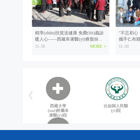
如何打造品牌醫(yī)生和品牌科室
不忘辦院初心永繼服務(wù)健
精準(zhǔn)扶貧送健康 免費(fèi)義診
“不忘初心
萬元酬金，等你拿！西藏康
暖人心——西藏阜康醫(yī)療股份...
攜手仁布縣基層
院“院徽”啦！
“益童計劃”公益活動9月7日在阜康醫(
11-30
MORE +
11-30
補(bǔ)充公告!
重要公示！
西藏阜康醫(yī)院2019年應(yī
【擴(kuò)散】“同心 · 共鑄
治！面向廣大社會群眾，千萬別錯過
西藏大學
比如縣人民醫
(xué)附屬阜
(yī)院
西藏阜康醫(yī)療股份有限公司黨委
踐行“不忘
放飛童真夢想 涌動暖暖親情——
康醫(yī)院
召開“不忘初心 牢記使...
康醫(yī)療
幸福員工 健康西藏 成就阜康——
10-31
MORE +
10-31
西藏阜康醫(yī)療2018年拓展訓(xùn