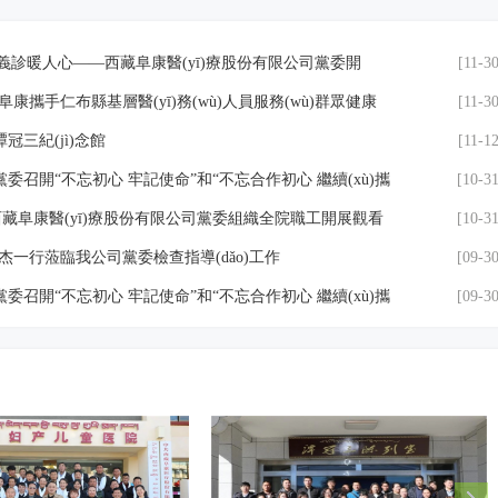
fèi)義診暖人心——西藏阜康醫(yī)療股份有限公司黨委開
[11-30
診活動
康攜手仁布縣基層醫(yī)務(wù)人員服務(wù)群眾健康
[11-30
冠三紀(jì)念館
[11-12
黨委召開“不忘初心 牢記使命”和“不忘合作初心 繼續(xù)攜
[10-31
會
西藏阜康醫(yī)療股份有限公司黨委組織全院職工開展觀看
[10-31
教育活動
劉家杰一行蒞臨我公司黨委檢查指導(dǎo)工作
[09-30
黨委召開“不忘初心 牢記使命”和“不忘合作初心 繼續(xù)攜
[09-30
會
藏阜康醫(yī)藥發(fā)展有限公司總經(jīng)理劉瀟瀟慰問一
[02-06
lián)賽第十一輪 西藏阜康 VS 上海清一
[12-09
獲：四川大學(xué)華西醫(yī)院遠(yuǎn)程教學(xué)管理優
[12-14
赴鄭大第一附屬醫(yī)院學(xué)習(xí)交流
[12-09
照黨章經(jīng)?！绑w檢”！
[11-21