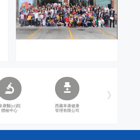
]
1]
]
]
]
放飛童真夢想 涌動暖暖親情——西藏阜康醫
幸福員工 健康西藏 成就阜康——西藏阜康醫
西藏阜康醫(yī)療2018年拓展訓(xùn)練——增
西藏阜康醫(yī)院2017年度先進(jìn)集體及個人
]
(yī)療股份有限公司第三屆親子活動
(yī)院第九屆林卡節(jié)文藝匯演落下帷幕
強(qiáng)團(tuán)隊凝聚力、提升團(tuán)隊協
表彰
]
(xié)作能力，更好地為患者服務(wù)
]
阜康醫(yī)院
西藏阜康健康
體檢中心
管理有限公司
]
]
]