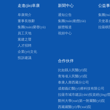
協(xié)作能力，更好地為患者服
西藏阜康醫(yī)院2017年度先進
西藏阜康天使
走進(jìn)阜康
新聞中心
公益事業
基金
我之存在，因為有你——2018阜康
阜康簡介
通知公告
集團(tu
董事長致辭
集團(tuán)動態(tài)
西藏阜康藥店聯(lián)合黨支
天使基
集團(tuán)榮譽(yù)
媒體報道
拉薩棋
西藏阜康醫(yī)院2016年工作總
員工天地
視頻中心
西藏阜康醫(yī)療股份有限公司黨委
西藏阜康醫
黨建之聲
脫貧攻堅工作·先進(jìn)企業(yè)
召開“不忘初心 牢記使...
初心、牢記
人才招聘
2015—2018推進(jìn)工資集體協
09-30
MORE +
09-30
企業(yè)文化
全國三八紅旗集體榮譽(yù)稱號
投訴建議
合作伙伴
2012-2013年度 全國無償獻(xià
比如縣人民醫(yī)院
2017年度拉薩地區(qū)基本醫(y
青海省人民醫(yī)院
泰康人壽西藏分公司
西藏自治區(qū)非公有制企業(yè)就業
成都義幻醫(yī)療科技有限公司
西藏自治區(qū)非公有制企業(yè)營
拉薩市城市建設(shè)投資經(jīng)
限公司
鄭州大學(xué)第一附屬醫(yī)院
西藏藏醫(yī)學(xué)院