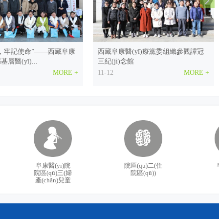
？這里有路徑，速看！
[11-20
康 西藏阜康醫(yī)療中層管理干部大會召開
[11-1
，牢記使命”——西藏阜康
西藏阜康醫(yī)療黨委組織參觀譚冠
城醫(yī)療管理有限公司面向全社會征集西藏康城腫瘤醫(yī)
[11-09
醫(yī)...
三紀(jì)念館
yī)院婦產(chǎn)兒童院區(qū)開展義診！
[09-06
MORE +
11-12
MORE +
[08-05
[08-01
ng)屆高校畢業(yè)生面試邀請函
[06-24
中國心”大型公益義診活動即將開始，北京專家為您免費(fèi)診
[05-24
！
阜康醫(yī)院
院區(qū)二(住
院區(qū)三(婦
院區(qū))
初心 牢記使命”——西藏阜
區(qū)第九巡回指導(dǎo)組劉家杰一
西藏阜康醫(yī)療股份有限公司第三屆親子活動
[08-13
產(chǎn)兒童
股份有限...
行蒞臨我公司黨委檢查指導(dǎo)工作
院區(qū))
西藏阜康醫(yī)院第九屆林卡節(jié)文藝匯演落下帷幕
[08-09
MORE +
09-30
MORE +
)練——增強(qiáng)團(tuán)隊凝聚力、提升團(tuán)隊
[04-02