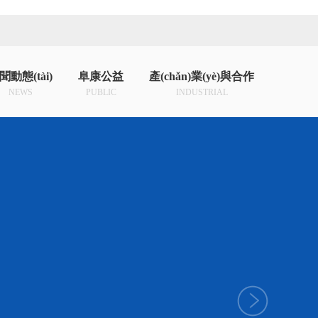
聞動態(tài)
阜康公益
產(chǎn)業(yè)與合作
NEWS
PUBLIC
INDUSTRIAL