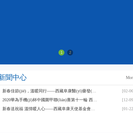
新聞中心
Mor
新春佳節(jié)，溫暖同行——西藏阜康醫(yī)藥發(fā)展有限公司總經(jīng)理劉瀟瀟慰問一線員工
[02-06
2020華為手機(jī)杯中國圍甲聯(lián)賽第十一輪 西藏阜康 VS 上海清一
[12-09
新春送祝福 溫情暖人心——西藏阜康天使基金會慰問貧困員工
[01-22