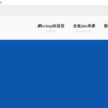
v
網(wǎng)站首頁
走進(jìn)阜康
新
HOME
IN FUKANG