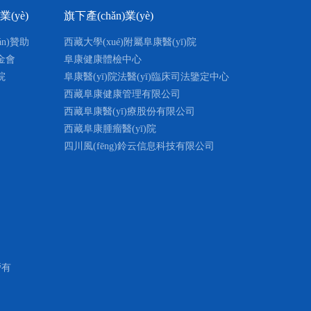
務(wù)
(jìn)集體及個人表彰
[01-18
(yè)
旗下產(chǎn)業(yè)
新年團(tuán)拜會
[01-17
án)贊助
西藏大學(xué)附屬阜康醫(yī)院
部組織開展了“低碳生活 綠色出行”
金會
阜康健康體檢中心
[07-21
院
阜康醫(yī)院法醫(yī)臨床司法鑒定中心
結(jié)表彰2017年工作部署大會圓滿落幕
[01-11
西藏阜康健康管理有限公司
(yī)療黨委積極開展“不忘
西藏阜康醫(yī)療股份有限公司
[05-15
使命”主題...
西藏阜康腫瘤醫(yī)院
(xié)商提質(zhì)增效——優(yōu)秀企業(yè)
[04-29
MORE +
四川風(fēng)鈴云信息科技有限公司
[06-30
n)血促進(jìn)獎單位獎
[06-06
ī)療保險綜合考評優(yōu)秀獎
[02-11
(yè)20強(qiáng)
[06-07
業(yè)收入20強(qiáng)
[06-07
營有