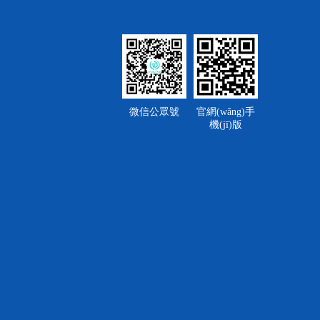
]
]
]
]
微信公眾號
官網(wǎng)手
]
機(jī)版
]
]
]
]
]
]