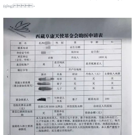
(qǐng)。