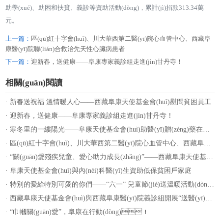
助學(xué)、助困和扶貧、義診等資助活動(dòng)，累計(jì)捐款313.34萬
元。
上一篇：
區(qū)紅十字會(huì)、川大華西第二醫(yī)院心血管中心、西藏阜
康醫(yī)院聯(lián)合救治先天性心臟病患者
下一篇：
迎新春，送健康——阜康專家義診組走進(jìn)甘丹寺！
相關(guān)閱讀
· 新春送祝福 溫情暖人心——西藏阜康天使基金會(huì)慰問貧困員工
· 迎新春，送健康——阜康專家義診組走進(jìn)甘丹寺！
· 寒冬里的一縷陽光——阜康天使基金會(huì)助醫(yī)贈(zèng)藥在行動(dòng)
· 區(qū)紅十字會(huì)、川大華西第二醫(yī)院心血管中心、西藏阜康醫(yī)院聯(lián)合救治先天性心臟病患者
· “關(guān)愛殘疾兒童、愛心助力成長(zhǎng)”——西藏阜康天使基金會(huì)走進(jìn)拉薩市殘疾人日間照料服務(wù)中心！
· 阜康天使基金會(huì)與內(nèi)科醫(yī)生資助低保貧困戶家庭
· 特別的愛給特別可愛的你們——“六一” 兒童節(jié)送溫暖活動(dòng)！
· 西藏阜康天使基金會(huì)與西藏阜康醫(yī)院義診組開展“送醫(yī)送藥送健康”健康義診活動(dòng)！
· “巾幗關(guān)愛”，阜康在行動(dòng)！